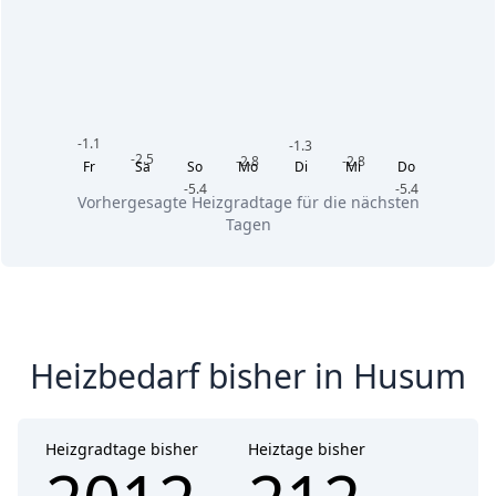
-1.1
-1.3
-2.5
-2.8
-2.8
Fr
Sa
So
Mo
Di
Mi
Do
-5.4
-5.4
Vorhergesagte Heizgradtage für die nächsten
Tagen
Heizbedarf bisher in Husum
Heizgradtage bisher
Heiztage bisher