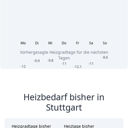
Mo
Di
Mi
Do
Fr
Sa
So
Vorhergesagte Heizgradtage für die nächsten
-8.6
Tagen
-9.8
-9.9
-11
-11
-12
-12.1
Heizbedarf bisher in
Stuttgart
Heizgradtage bisher
Heiztage bisher