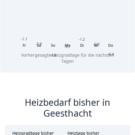
-1.1
-1.2
-2.8
-2.9
Fr
Sa
So
Mo
Di
Mi
Do
-3.7
-6.4
Vorhergesagte Heizgradtage für die nächsten
-6.8
Tagen
Heizbedarf bisher in
Geesthacht
Heizgradtage bisher
Heiztage bisher