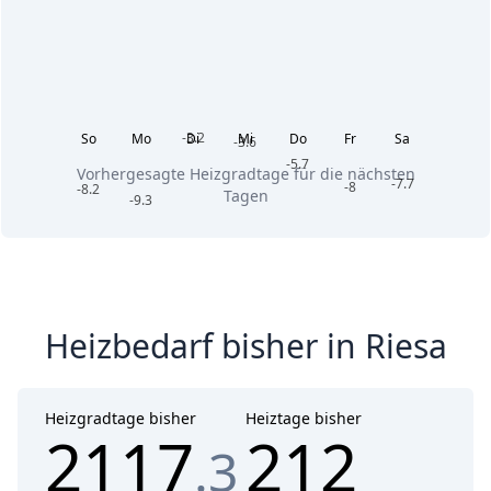
-3.2
So
Mo
Di
Mi
Do
Fr
Sa
-3.6
-5.7
Vorhergesagte Heizgradtage für die nächsten
-7.7
-8
-8.2
Tagen
-9.3
Heizbedarf bisher in Riesa
Heizgradtage bisher
Heiztage bisher
2117
212
.3