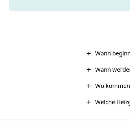
+
Wann beginnt
+
Wann werden 
+
Wo kommen d
+
Welche Heizg