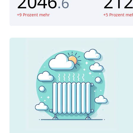
2046
21
.6
+
9
Prozent mehr
+
5
Prozent me