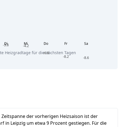
Di
Mi
Do
Fr
Sa
-3.8
-4.2
te Heizgradtage für die nächsten Tagen
-6.8
-8.2
-8.6
n Zeitspanne der vorherigen Heizsaison ist der
f in Leipzig um etwa 9 Prozent gestiegen.
Für die