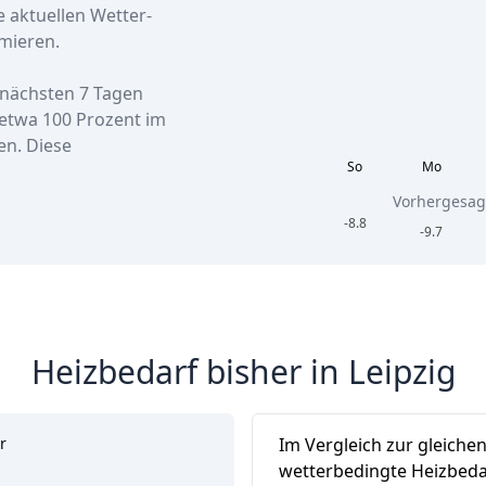
e aktuellen Wetter-
mieren.
n nächsten 7 Tagen
etwa
100 Prozent
im
en. Diese
So
Mo
Vorhergesag
-8.8
-9.7
Heizbedarf bisher in Leipzig
r
Im Vergleich zur gleiche
wetterbedingte Heizbedar