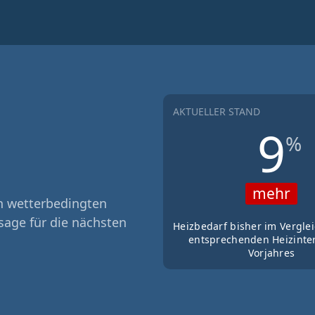
AKTUELLER STAND
9
%
mehr
n wetterbedingten
sage für die nächsten
Heizbedarf bisher im Vergle
entsprechenden Heizinter
Vorjahres