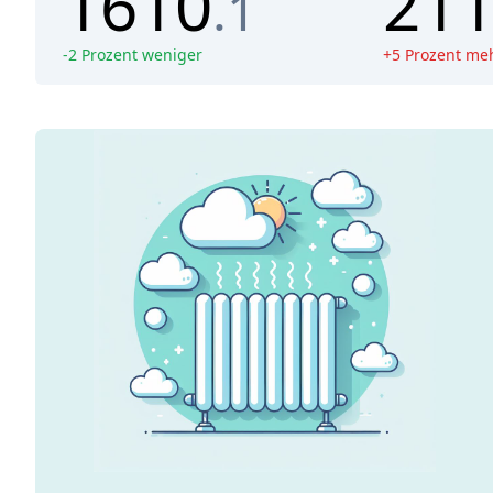
1610
21
.1
-
2
Prozent weniger
+
5
Prozent me