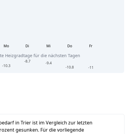
Mo
Di
Mi
Do
Fr
te Heizgradtage für die nächsten Tagen
-8.7
-9.4
-10.3
-10.8
-11
darf in Trier ist im Vergleich zur letzten
rozent gesunken.
Für die vorliegende