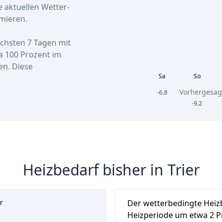
e aktuellen Wetter-
mieren.
nächsten 7 Tagen
mit
a
100 Prozent
im
en. Diese
Sa
So
Vorhergesag
-6.8
-9.2
Heizbedarf bisher in Trier
r
Der wetterbedingte Heizbe
Heizperiode um etwa 2 P