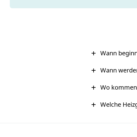
+
Wann beginnt
+
Wann werden 
+
Wo kommen d
+
Welche Heizg