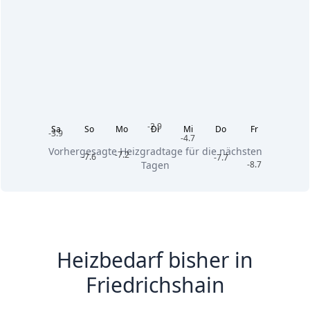
-2.9
Sa
So
Mo
Di
Mi
Do
Fr
-3.9
-4.7
Vorhergesagte Heizgradtage für die nächsten
-7.2
-7.6
-7.7
-8.7
Tagen
Heizbedarf bisher in
Friedrichshain