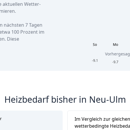
e aktuellen Wetter-
mieren.
en nächsten 7 Tagen
etwa
100 Prozent
im
en. Diese
So
Mo
Vorhergesag
-9.1
-9.7
Heizbedarf bisher in Neu-Ulm
r
Im Vergleich zur gleiche
wetterbedingte Heizbeda