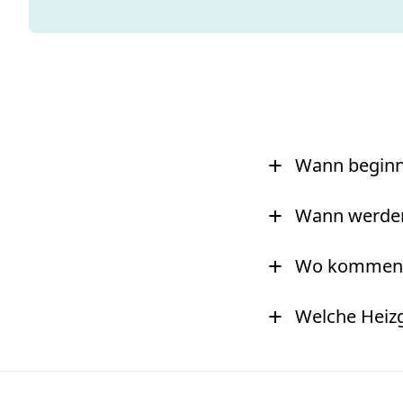
+
Wann beginnt
+
Wann werden 
+
Wo kommen d
+
Welche Heizg