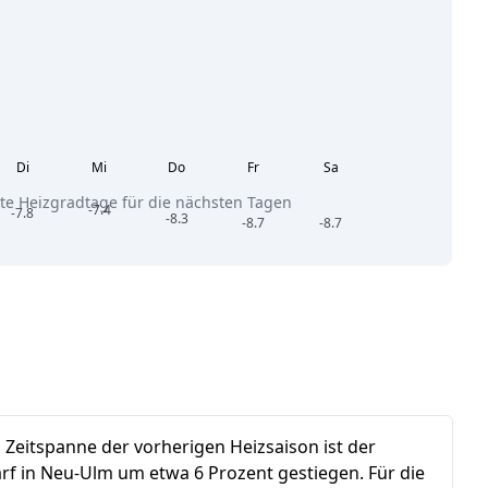
Di
Mi
Do
Fr
Sa
te Heizgradtage für die nächsten Tagen
-7.4
-7.8
-8.3
-8.7
-8.7
n Zeitspanne der vorherigen Heizsaison ist der
rf in Neu-Ulm um etwa 6 Prozent gestiegen.
Für die