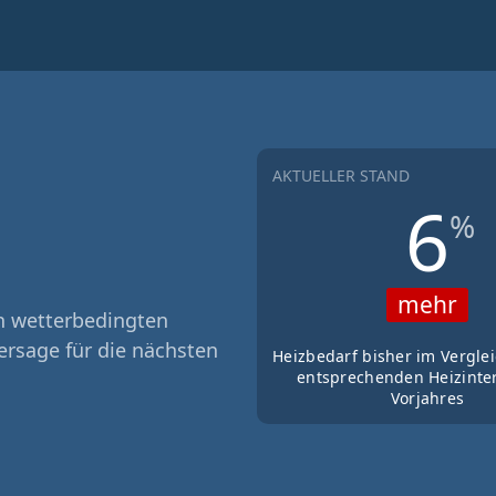
AKTUELLER STAND
6
%
mehr
n wetterbedingten
ersage für die nächsten
Heizbedarf bisher im Vergle
entsprechenden Heizinter
Vorjahres