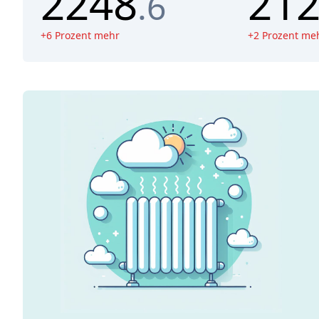
2248
21
.6
+
6
Prozent mehr
+
2
Prozent me