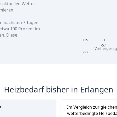
e aktuellen Wetter-
mieren.
en nächsten 7 Tagen
etwa
100 Prozent
im
en. Diese
Do
Fr
-5.4
Vorhergesag
-8.2
Heizbedarf bisher in Erlangen
r
Im Vergleich zur gleiche
wetterbedingte Heizbeda