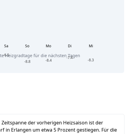
Sa
So
Mo
Di
Mi
-6.5
te Heizgradtage für die nächsten Tagen
-7.4
-8.3
-8.4
-8.8
n Zeitspanne der vorherigen Heizsaison ist der
rf in Erlangen um etwa 5 Prozent gestiegen.
Für die