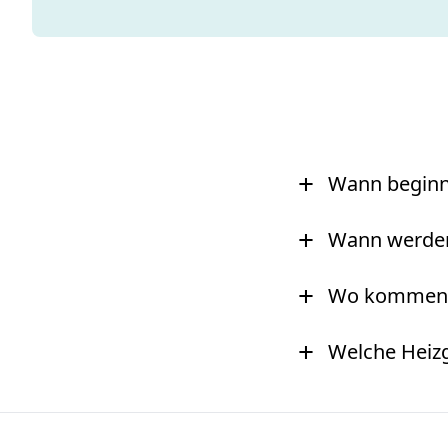
+
Wann beginnt
+
Wann werden 
+
Wo kommen d
+
Welche Heizg