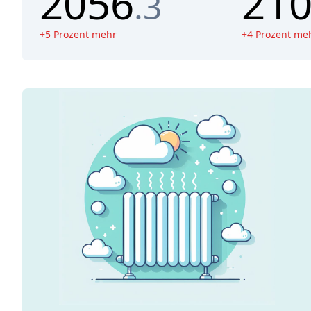
2056
21
.3
+
5
Prozent mehr
+
4
Prozent me