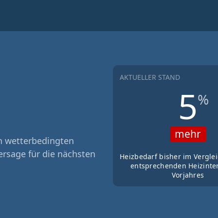
AKTUELLER STAND
5
%
mehr
n wetterbedingten
ersage für die nächsten
Heizbedarf bisher im Vergle
entsprechenden Heizinter
Vorjahres